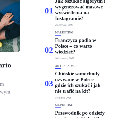
Jak oszukać algorytm i
wygenerować masowe
01
wyświetlenia na
Instagramie?
26 czerwca, 2026
MARKETING
Franczyza padla w
Polsce – co warto
02
wiedzieć?
10 kwietnia, 2026
arto
AKTUALNOŚCI
Chińskie samochody
używane w Polsce –
03
ym
gdzie ich szukać i jak
nie trafić na kit?
towym
18 marca, 2026
MARKETING
Przewodnik po odzieży