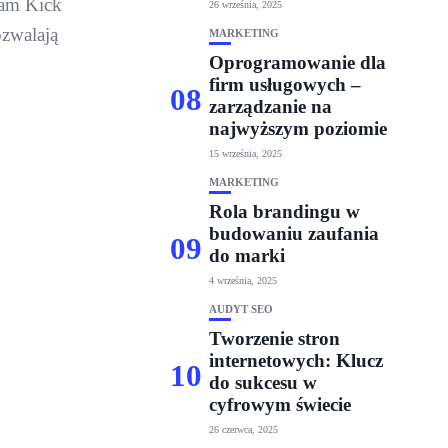
eam Kick
26 września, 2025
ozwalają
MARKETING
Oprogramowanie dla
firm usługowych –
08
zarządzanie na
najwyższym poziomie
15 września, 2025
MARKETING
Rola brandingu w
budowaniu zaufania
09
do marki
4 września, 2025
AUDYT SEO
Tworzenie stron
internetowych: Klucz
10
do sukcesu w
cyfrowym świecie
26 czerwca, 2025