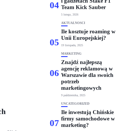
i gadżetach Stake F1
04
Team Kick Sauber
5 lutego, 2026
AKTUALNOŚCI
Ile kosztuje roaming w
Unii Europejskiej?
05
19 listopada, 2025
MARKETING
Znajdź najlepszą
agencję reklamową w
06
Warszawie dla swoich
potrzeb
marketingowych
9 października, 2025
UNCATEGORIZED
ch
Ile inwestują Chińskie
firmy samochodowe w
07
marketing?