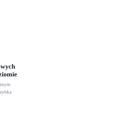
owych
ziomie
cznym
szybka