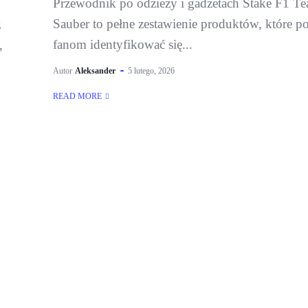
Przewodnik po odzieży i gadżetach Stake F1 T
Sauber to pełne zestawienie produktów, które p
ż
fanom identyfikować się...
,
Autor
Aleksander
5 lutego, 2026
READ MORE