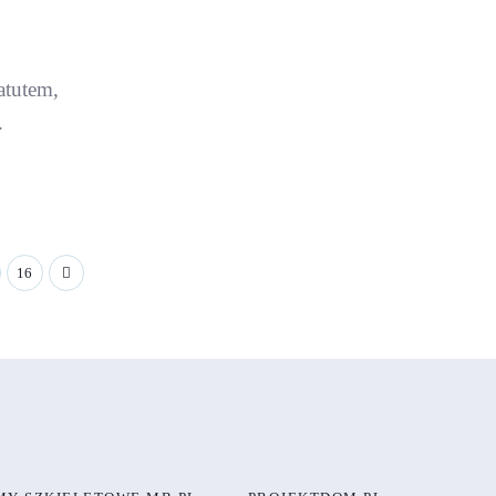
 atutem,
.
16