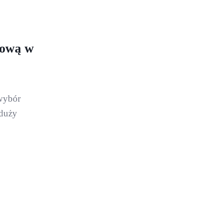
mową w
wybór
 duży