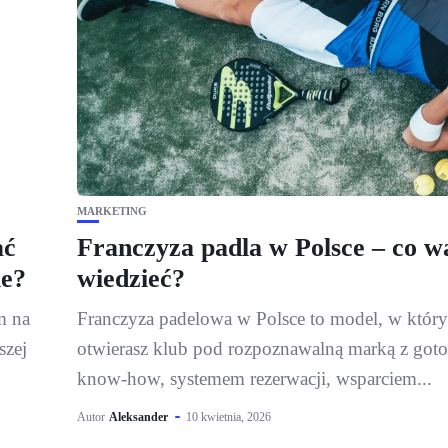
MARKETING
ać
Franczyza padla w Polsce – co w
ie?
wiedzieć?
m na
Franczyza padelowa w Polsce to model, w któr
szej
otwierasz klub pod rozpoznawalną marką z go
know-how, systemem rezerwacji, wsparciem...
Autor
Aleksander
10 kwietnia, 2026