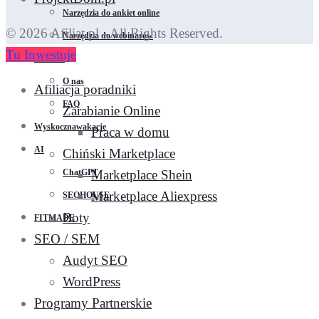
Narzędzia do ankiet online
© 2026 Afiliat.pl - All Rights Reserved.
Narzędzia do webinarów
Tu Inwestuje
Kontakt
O nas
Afiliacja poradniki
FAQ
Zarabianie Online
Wyskocznawakacje
Praca w domu
AI
Chiński Marketplace
ChatGPT
Marketplace Shein
Marketplace Aliexpress
SEOHOUSE
Boty
FITMADE
SEO / SEM
Audyt SEO
WordPress
Programy Partnerskie