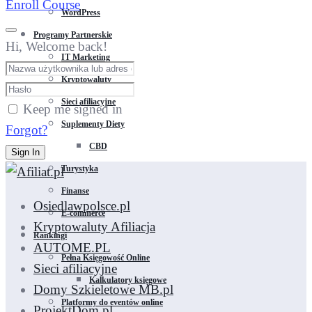
Enroll Course
WordPress
Programy Partnerskie
Hi, Welcome back!
IT Marketing
Kryptowaluty
Sieci afiliacyjne
Keep me signed in
Suplementy Diety
Forgot?
CBD
Sign In
Turystyka
Finanse
Osiedlawpolsce.pl
E-commerce
Kryptowaluty Afiliacja
Rankingi
AUTOME.PL
Pełna Księgowość Online
Sieci afiliacyjne
Kalkulatory księgowe
Domy Szkieletowe MB.pl
Platformy do eventów online
ProjektDom.pl