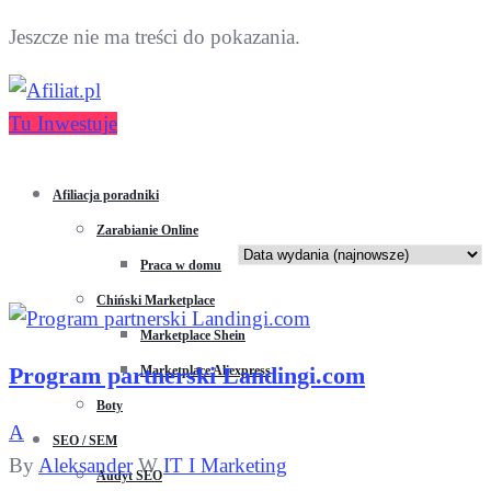
Jeszcze nie ma treści do pokazania.
Tu Inwestuje
Afiliacja poradniki
Zarabianie Online
Praca w domu
Chiński Marketplace
Marketplace Shein
Program partnerski Landingi.com
Marketplace Aliexpress
Boty
A
SEO / SEM
By
Aleksander
W
IT I Marketing
Audyt SEO