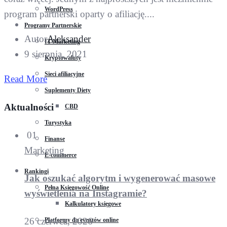
WordPress
program partnerski oparty o afiliację....
Programy Partnerskie
Autor
Aleksander
IT Marketing
9 sierpnia, 2021
Kryptowaluty
Sieci afiliacyjne
Read More
Suplementy Diety
Aktualności
CBD
Turystyka
01
Finanse
Marketing
E-commerce
Rankingi
Jak oszukać algorytm i wygenerować masowe
Pełna Księgowość Online
wyświetlenia na Instagramie?
Kalkulatory księgowe
26 czerwca, 2026
Platformy do eventów online