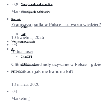
02
Narzędzia do ankiet online
Marketing
Narzędzia do webinarów
Kontakt
Franczyza padla w Polsce – co warto wiedzieć?
O nas
FAQ
10 kwietnia, 2026
Wyskocznawakacje
03
AI
Aktualności
ChatGPT
Chińskie samochody używane w Polsce – gdzie
SEOHOUSE
ich szukać i jak nie trafić na kit?
FITMADE
18 marca, 2026
04
Marketing