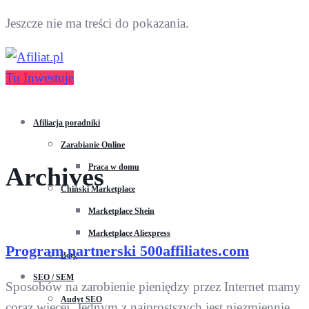
Jeszcze nie ma treści do pokazania.
Tu Inwestuje
Afiliacja poradniki
Zarabianie Online
Praca w domu
Archives
Chiński Marketplace
Marketplace Shein
Marketplace Aliexpress
Program partnerski 500affiliates.com
Boty
SEO / SEM
Sposobów na zarobienie pieniędzy przez Internet mamy
Audyt SEO
coraz więcej. Jednym z najprostszych jest niezmiennie