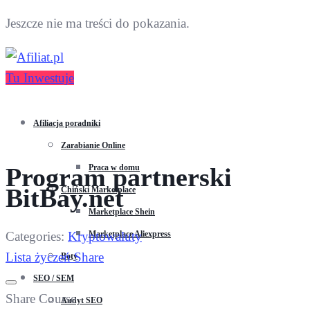
Jeszcze nie ma treści do pokazania.
Tu Inwestuje
Afiliacja poradniki
Zarabianie Online
Praca w domu
Program partnerski
BitBay.net
Chiński Marketplace
Marketplace Shein
Categories:
Kryptowaluty
Marketplace Aliexpress
Lista życzeń
Share
Boty
SEO / SEM
Share Course
Audyt SEO