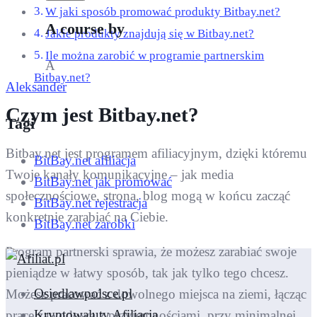
W jaki sposób promować produkty Bitbay.net?
A course by
Jakie produkty znajdują się w Bitbay.net?
Ile można zarobić w programie partnerskim
A
Bitbay.net?
Aleksander
Czym jest Bitbay.net?
Tagi
Bitbay.net jest programem afiliacyjnym, dzięki któremu
BitBay.net afiliacja
Twoje kanały komunikacyjne – jak media
BitBay.net jak promować
społecznościowe, strona, blog mogą w końcu zacząć
BitBay.net rejestracja
konkretnie zarabiać na Ciebie.
BitBay.net zarobki
Program partnerski sprawia, że możesz zarabiać swoje
pieniądze w łatwy sposób, tak jak tylko tego chcesz.
Osiedlawpolsce.pl
Możesz pracować z dowolnego miejsca na ziemi, łącząc
Kryptowaluty Afiliacja
pracę zawodową z przyjemnościami, przy minimalnej