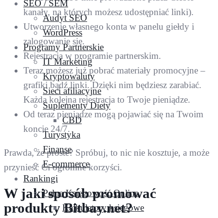
SEO / SEM
kanały, na których możesz udostępniać linki).
Audyt SEO
Utworzenie własnego konta w panelu giełdy i
WordPress
zalogowanie się.
Programy Partnerskie
Rejestracja w programie partnerskim.
IT Marketing
Teraz możesz już pobrać materiały promocyjne –
Kryptowaluty
grafiki bądź linki. Dzięki nim będziesz zarabiać.
Sieci afiliacyjne
Każda kolejna rejestracja to Twoje pieniądze.
Suplementy Diety
Od teraz pieniądze mogą pojawiać się na Twoim
CBD
koncie 24/7.
Turystyka
Finanse
Prawda, że proste? Spróbuj, to nic nie kosztuje, a może
E-commerce
przynieść Ci ogromne korzyści.
Rankingi
W jaki sposób promować
Pełna Księgowość Online
produkty Bitbay.net?
Kalkulatory księgowe