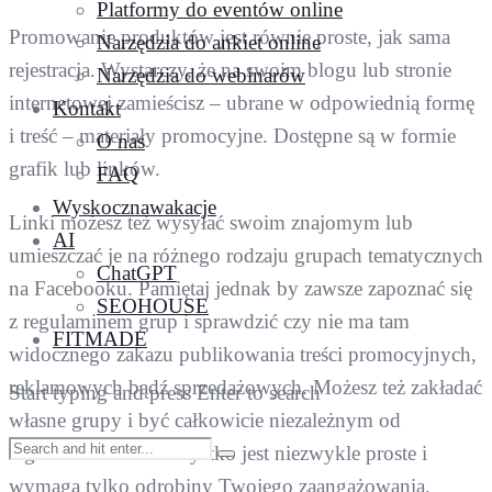
Platformy do eventów online
Promowanie produktów jest równie proste, jak sama
Narzędzia do ankiet online
rejestracja. Wystarczy, że na swoim blogu lub stronie
Narzędzia do webinarów
internetowej zamieścisz – ubrane w odpowiednią formę
Kontakt
i treść – materiały promocyjne. Dostępne są w formie
O nas
grafik lub linków.
FAQ
Wyskocznawakacje
Linki możesz też wysyłać swoim znajomym lub
AI
umieszczać je na różnego rodzaju grupach tematycznych
ChatGPT
na Facebooku. Pamiętaj jednak by zawsze zapoznać się
SEOHOUSE
z regulaminem grup i sprawdzić czy nie ma tam
FITMADE
widocznego zakazu publikowania treści promocyjnych,
reklamowych bądź sprzedażowych. Możesz też zakładać
Start typing and press Enter to search
własne grupy i być całkowicie niezależnym od
regulaminów. To wszystko jest niezwykle proste i
wymaga tylko odrobiny Twojego zaangażowania.