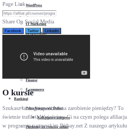
Page Link
WordPress
Programy Partnerskie
Share On Social Media
IT Marketing
Facebook
Twitter
Linkedin
Kryptowaluty
Sieci afiliacyjne
Suplementy Diety
CBD
Turystyka
Finanse
E-commerce
O kursie
Rankingi
Szukasz łatwego sposobu na zarobienie pieniędzy? To
Pełna Księgowość Online
świetnie trafiłeś! Wyjaśnimy Ci na czym polega afiliacja
Kalkulatory księgowe
w programie partnerskim Bitbay.net Z naszego artykułu
Platformy do eventów online