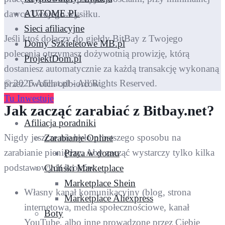
AUTOME.PL
dawce Twojego wysiłku.
Sieci afiliacyjne
Jeśli ktoś dołączy do giełdy BitBay z Twojego
Domy Szkieletowe MB.pl
polecenia otrzymasz dożywotnią prowizję, którą
ProjektDom.pl
dostaniesz automatycznie za każdą transakcję wykonaną
© 2026 Afiliat.pl - All Rights Reserved.
przez Twoich odbiorców.
Tu Inwestuje
Jak zacząć zarabiać z Bitbay.net?
Afiliacja poradniki
Nigdy jeszcze nie było prostszego sposobu na
Zarabianie Online
zarabianie pieniędzy. Aby zacząć wystarczy tylko kilka
Praca w domu
podstawowych kroków:
Chiński Marketplace
Marketplace Shein
Własny kanał komunikacyjny (blog, strona
Marketplace Aliexpress
internetowa, media społecznościowe, kanał
Boty
YouTube, albo inne prowadzone przez Ciebie