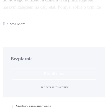
naszym zajęciem na cały etat. Pomyśl sobie o tym, że
nikt nie stoi nad Twoją głową, nie mówi kiedy i ile
masz pracować… To jest możliwe!
Show More
Dzięki programom partnerskim opartym na afiliacji
możesz być pewien, że Twoje pieniądze mnożą się
przez całą dobę, gdy Ty polecasz produkty za pomocą
specjalnie wygenerowanych linków afiliacyjnych.
Bezpłatnie
Spis treści
Enroll now
Czym jest Paxful.com?
Jak zacząć zarabiać z Paxful.com?
Free access this course
W jaki sposób promować produkty Paxful.com?
Jakie produkty znajdują się w Paxful.com?
Ile można zarobić w programie partnerskim Paxful.com?
Średnio zaawansowane