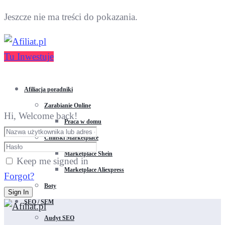
Jeszcze nie ma treści do pokazania.
Tu Inwestuje
Afiliacja poradniki
Zarabianie Online
Hi, Welcome back!
Praca w domu
Chiński Marketplace
Marketplace Shein
Keep me signed in
Marketplace Aliexpress
Forgot?
Boty
Sign In
SEO / SEM
Audyt SEO