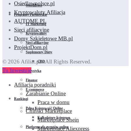
Osiedlawpolsce.pl
WordPress
Kryptowaluty Afiliacja
Programy Partnerskie
AUTOME.PL
IT Marketing
Sieci afiliacyjne
Kryptowaluty
Domy Szkieletowe MB.pl
Sieci afiliacyjne
ProjektDom.pl
Suplementy Diety
© 2026 Afiliat.pl - All Rights Reserved.
CBD
Tu Inwestuje
Turystyka
Finanse
Afiliacja poradniki
E-commerce
Zarabianie Online
Rankingi
Praca w domu
Pełna Księgowość Online
Chiński Marketplace
Kalkulatory księgowe
Marketplace Shein
Platformy do eventów online
Marketplace Aliexpress