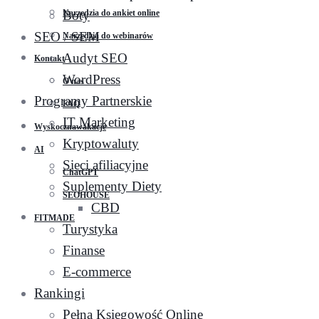
Narzędzia do ankiet online
Boty
SEO / SEM
Narzędzia do webinarów
Audyt SEO
Kontakt
WordPress
O nas
Programy Partnerskie
FAQ
IT Marketing
Wyskocznawakacje
Kryptowaluty
AI
Sieci afiliacyjne
ChatGPT
Suplementy Diety
SEOHOUSE
CBD
FITMADE
Turystyka
Finanse
E-commerce
Rankingi
Pełna Księgowość Online