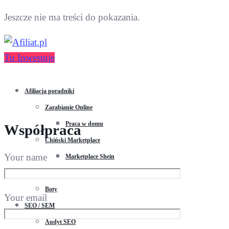
Jeszcze nie ma treści do pokazania.
Tu Inwestuje
Afiliacja poradniki
Zarabianie Online
Praca w domu
Współpraca
Chiński Marketplace
Your name
Marketplace Shein
Marketplace Aliexpress
Boty
Your email
SEO / SEM
Audyt SEO