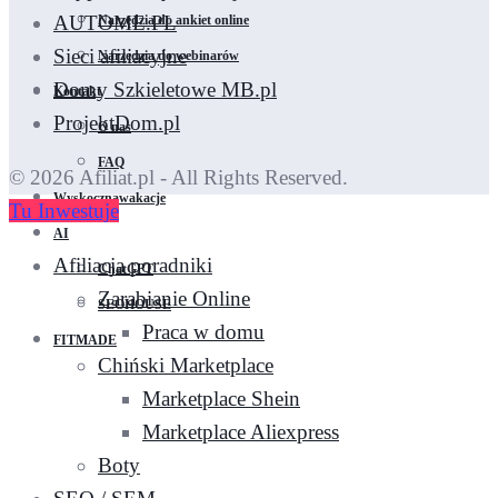
AUTOME.PL
Narzędzia do ankiet online
Sieci afiliacyjne
Narzędzia do webinarów
Domy Szkieletowe MB.pl
Kontakt
ProjektDom.pl
O nas
FAQ
© 2026 Afiliat.pl - All Rights Reserved.
Wyskocznawakacje
Tu Inwestuje
AI
Afiliacja poradniki
ChatGPT
Zarabianie Online
SEOHOUSE
Praca w domu
FITMADE
Chiński Marketplace
Marketplace Shein
Marketplace Aliexpress
Boty