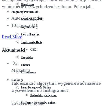
WordPress
w Internecie bez wychodzenia z domu. Potencjał...
Programy Partnerskie
Autor
Aleksander
IT Marketing
13 lipca, 2021
Kryptowaluty
Sieci afiliacyjne
Read More
Suplementy Diety
Aktualności
CBD
Turystyka
01
Finanse
Marketing
E-commerce
Rankingi
Jak oszukać algorytm i wygenerować masowe
Pełna Księgowość Online
wyświetlenia na Instagramie?
Kalkulatory księgowe
26 czerwca, 2026
Platformy do eventów online