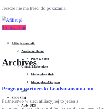
Jeszcze nie ma treści do pokazania.
Tu Inwestuje
Afiliacja poradniki
Zarabianie Online
Praca w domu
Archives
Chiński Marketplace
Marketplace Shein
Marketplace Aliexpress
Program partnerski Leadsmansion.com
Boty
SEO / SEM
Partnerstwo w sieci afiliacyjnej to jeden z
Audyt SEO
najpopularniejszych sposobów na zarobienie pieniędzy