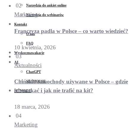
02
Narzędzia do ankiet online
Marketing
Narzędzia do webinarów
Kontakt
Franczyza padla w Polsce – co warto wiedzieć?
O nas
FAQ
10 kwietnia, 2026
Wyskocznawakacje
03
AI
Aktualności
ChatGPT
Chińskie samochody używane w Polsce – gdzie
SEOHOUSE
ich szukać i jak nie trafić na kit?
FITMADE
18 marca, 2026
04
Marketing