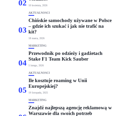
02
10 kwietnia, 2026
AKTUALNOŚCI
Chińskie samochody używane w Polsce
– gdzie ich szukać i jak nie trafić na
03
kit?
18 marca, 2026
MARKETING
Przewodnik po odzieży i gadżetach
Stake F1 Team Kick Sauber
04
5 lutego, 2026
AKTUALNOŚCI
Ile kosztuje roaming w Unii
Europejskiej?
05
19 listopada, 2025
MARKETING
Znajdź najlepszą agencję reklamową w
Warszawie dla swoich potrzeb