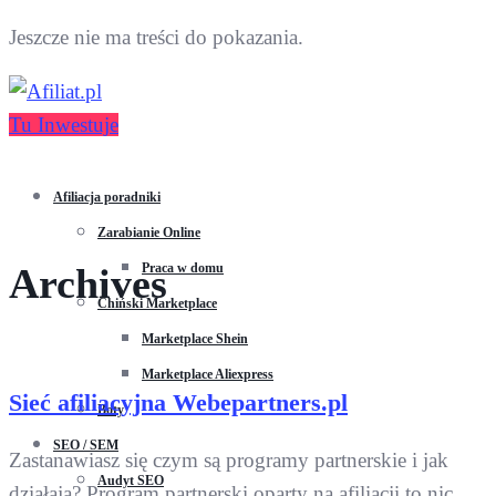
Jeszcze nie ma treści do pokazania.
Tu Inwestuje
Afiliacja poradniki
Zarabianie Online
Praca w domu
Archives
Chiński Marketplace
Marketplace Shein
Marketplace Aliexpress
Sieć afiliacyjna Webepartners.pl
Boty
SEO / SEM
Zastanawiasz się czym są programy partnerskie i jak
Audyt SEO
działają? Program partnerski oparty na afiliacji to nic