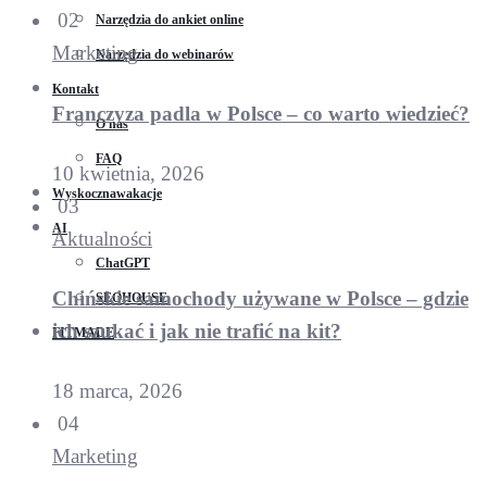
02
Narzędzia do ankiet online
Marketing
Narzędzia do webinarów
Kontakt
Franczyza padla w Polsce – co warto wiedzieć?
O nas
FAQ
10 kwietnia, 2026
Wyskocznawakacje
03
AI
Aktualności
ChatGPT
Chińskie samochody używane w Polsce – gdzie
SEOHOUSE
ich szukać i jak nie trafić na kit?
FITMADE
18 marca, 2026
04
Marketing