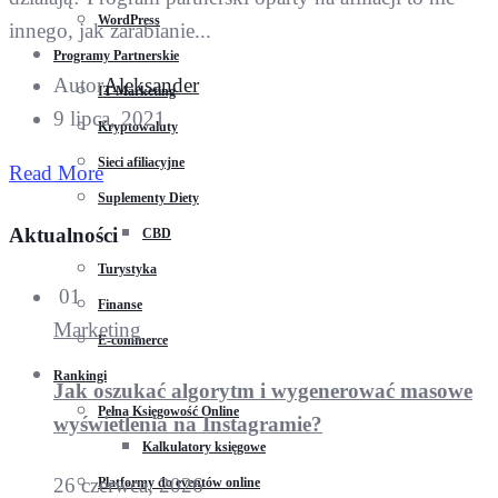
WordPress
innego, jak zarabianie...
Programy Partnerskie
Autor
Aleksander
IT Marketing
9 lipca, 2021
Kryptowaluty
Sieci afiliacyjne
Read More
Suplementy Diety
Aktualności
CBD
Turystyka
01
Finanse
Marketing
E-commerce
Rankingi
Jak oszukać algorytm i wygenerować masowe
Pełna Księgowość Online
wyświetlenia na Instagramie?
Kalkulatory księgowe
26 czerwca, 2026
Platformy do eventów online