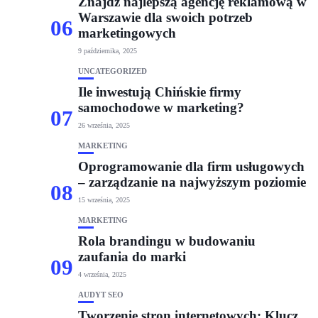
Znajdź najlepszą agencję reklamową w
Warszawie dla swoich potrzeb
06
marketingowych
9 października, 2025
UNCATEGORIZED
Ile inwestują Chińskie firmy
samochodowe w marketing?
07
26 września, 2025
MARKETING
Oprogramowanie dla firm usługowych
– zarządzanie na najwyższym poziomie
08
15 września, 2025
MARKETING
Rola brandingu w budowaniu
zaufania do marki
09
4 września, 2025
AUDYT SEO
Tworzenie stron internetowych: Klucz