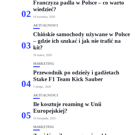
Franczyza padla w Polsce – co warto
wiedzieć?
02
10 kwietnia, 2026
AKTUALNOŚCI
Chińskie samochody używane w Polsce
– gdzie ich szukać i jak nie trafić na
03
kit?
18 marca, 2026
MARKETING
Przewodnik po odzieży i gadżetach
Stake F1 Team Kick Sauber
04
5 lutego, 2026
AKTUALNOŚCI
Ile kosztuje roaming w Unii
Europejskiej?
05
19 listopada, 2025
MARKETING