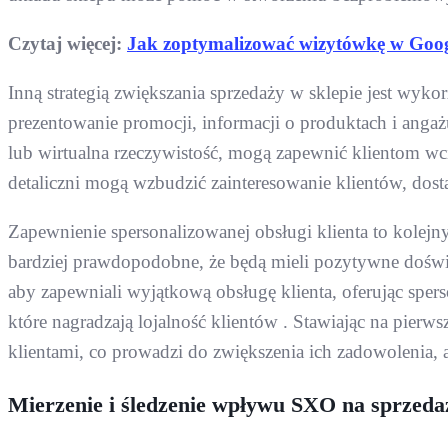
Czytaj więcej:
Jak zoptymalizować wizytówkę w Goo
Inną strategią zwiększania sprzedaży w sklepie jest wyk
prezentowanie promocji, informacji o produktach i angaż
lub wirtualna rzeczywistość, mogą zapewnić klientom wc
detaliczni mogą wzbudzić zainteresowanie klientów, dos
Zapewnienie spersonalizowanej obsługi klienta to kolejny
bardziej prawdopodobne, że będą mieli pozytywne doświ
aby zapewniali wyjątkową obsługę klienta, oferując sper
które nagradzają lojalność klientów . Stawiając na pierw
klientami, co prowadzi do zwiększenia ich zadowolenia, a
Mierzenie i śledzenie wpływu SXO na sprzedaż