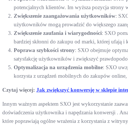
potencjalnych klientów. Im wyższa pozycja strony 
Zwiększenie zaangażowania użytkowników
: SXO
użytkowników mogą prowadzić do większego zaangaż
Zwiększenie zaufania i wiarygodności
: SXO pomag
bardziej skłonni do zakupu od marki, której ufają i k
Poprawa szybkości strony
: SXO obejmuje optymal
satysfakcję użytkowników i zwiększyć prawdopodo
Optymalizacja na urządzenia mobilne
: SXO uwzg
korzysta z urządzeń mobilnych do zakupów online, 
Czytaj więcej:
Jak zwiększyć konwersję w sklepie in
Innym ważnym aspektem SXO jest wykorzystanie zaawanso
doświadczenia użytkownika i napędzania konwersji . An
które poprawiają ogólne wrażenia z korzystania z witryn