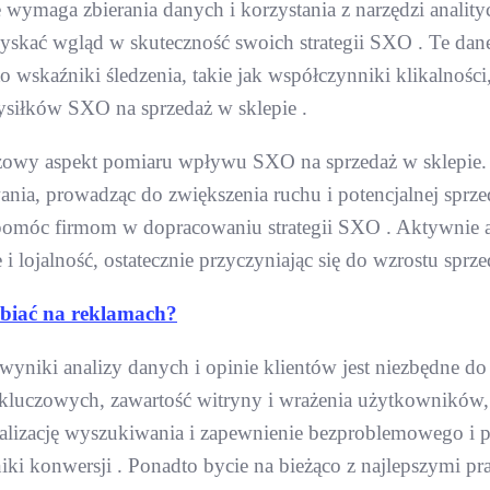
wymaga zbierania danych i korzystania z narzędzi anality
kać wgląd w skuteczność swoich strategii SXO . Te dane
o wskaźniki śledzenia, takie jak współczynniki klikalności,
siłków SXO na sprzedaż w sklepie .
luczowy aspekt pomiaru wpływu SXO na sprzedaż w sklepie
ia, prowadząc do zwiększenia ruchu i potencjalnej sprze
omóc firmom w dopracowaniu strategii SXO . Aktywnie ang
lojalność, ostatecznie przyczyniając się do wzrostu sprze
abiać na reklamach?
wyniki analizy danych i opinie klientów jest niezbędne d
w kluczowych, zawartość witryny i wrażenia użytkowników, 
alizację wyszukiwania i zapewnienie bezproblemowego i p
niki konwersji . Ponadto bycie na bieżąco z najlepszymi