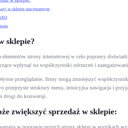
edaż w sklepie:
daży w sklepie stacjonarnym
 SXO
lepie
w sklepie?
elementów strony internetowej w celu poprawy doświadcz
znacząco wpłynąć na współczynniki odrzuceń i zaangażowa
 płynne przeglądanie, firmy mogą zmniejszyć współczynni
 przejrzyste struktury menu, intuicyjna nawigacja i przyj
 drogi do konwersji .
że zwiększyć sprzedaż w sklepie:
omaga w poprawie pozycji strony sklepu w wynikach wysz