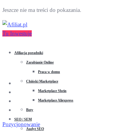
Jeszcze nie ma treści do pokazania.
Tu Inwestuje
Afiliacja poradniki
Zarabianie Online
Praca w domu
Chiński Marketplace
Marketplace Shein
Marketplace Aliexpress
Boty
SEO / SEM
Pozycjonowanie
Audyt SEO