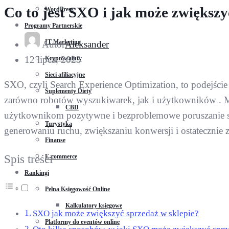
Co to jest SXO i jak może zwiększy
WordPress
Programy Partnerskie
IT Marketing
Autor
Aleksander
12 lipca, 2023
Kryptowaluty
Sieci afiliacyjne
SXO, czyli Search Experience Optimization, to podejści
Suplementy Diety
zarówno robotów wyszukiwarek, jak i użytkowników . Ma
CBD
użytkownikom pozytywne i bezproblemowe poruszanie się
Turystyka
generowaniu ruchu, zwiększaniu konwersji i ostatecznie 
Finanse
E-commerce
Spis treści
Rankingi
Pełna Księgowość Online
Kalkulatory księgowe
SXO jak może zwiększyć sprzedaż w sklepie?
Platformy do eventów online