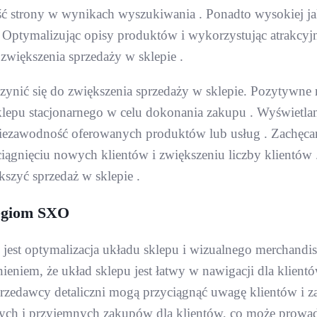
 strony w wynikach wyszukiwania . Ponadto wysokiej ja
. Optymalizując opisy produktów i wykorzystując atrakcy
większenia sprzedaży w sklepie .
czynić się do zwiększenia sprzedaży w sklepie. Pozytywne
lepu stacjonarnego w celu dokonania zakupu . Wyświetlanie 
iezawodność oferowanych produktów lub usług . Zachęcani
gnięciu nowych klientów i zwiększeniu liczby klientów . 
kszyć sprzedaż w sklepie .
tegiom SXO
jest optymalizacja układu sklepu i wizualnego merchandis
eniem, że układ sklepu jest łatwy w nawigacji dla klient
przedawcy detaliczni mogą przyciągnąć uwagę klientów i 
h i przyjemnych zakupów dla klientów, co może prowadz