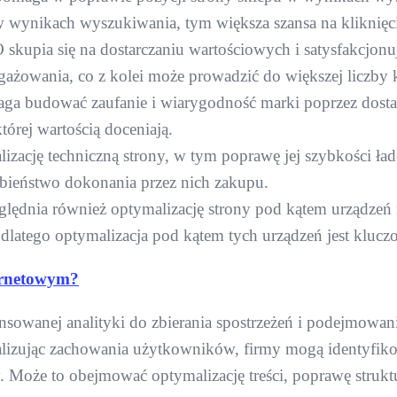
w wynikach wyszukiwania, tym większa szansa na kliknięc
 skupia się na dostarczaniu wartościowych i satysfakcjon
owania, co z kolei może prowadzić do większej liczby 
a budować zaufanie i wiarygodność marki poprzez dostarc
tórej wartością doceniają.
izację techniczną strony, w tym poprawę jej szybkości ł
bieństwo dokonania przez nich zakupu.
lędnia również optymalizację strony pod kątem urządzeń 
dlatego optymalizacja pod kątem tych urządzeń jest klucz
ternetowym?
wanej analityki do zbierania spostrzeżeń i podejmowania
alizując zachowania użytkowników, firmy mogą identyfik
y. Może to obejmować optymalizację treści, poprawę strukt