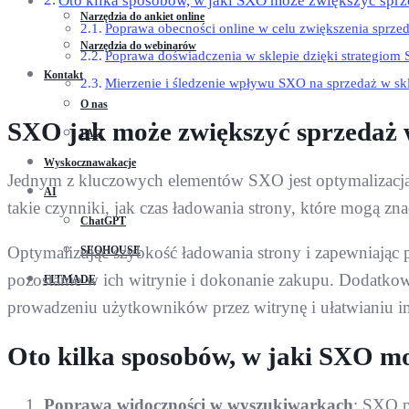
Oto kilka sposobów, w jaki SXO może zwiększyć sprz
Narzędzia do ankiet online
Poprawa obecności online w celu zwiększenia sprze
Narzędzia do webinarów
Poprawa doświadczenia w sklepie dzięki strategiom
Kontakt
Mierzenie i śledzenie wpływu SXO na sprzedaż w sk
O nas
SXO jak może zwiększyć sprzedaż 
FAQ
Wyskocznawakacje
Jednym z kluczowych elementów SXO jest optymalizacja 
AI
takie czynniki, jak czas ładowania strony, które mogą 
ChatGPT
Optymalizując szybkość ładowania strony i zapewniając
SEOHOUSE
pozostanie w ich witrynie i dokonanie zakupu. Dodatkowo
FITMADE
prowadzeniu użytkowników przez witrynę i ułatwianiu im
Oto kilka sposobów, w jaki SXO mo
Poprawa widoczności w wyszukiwarkach
: SXO p