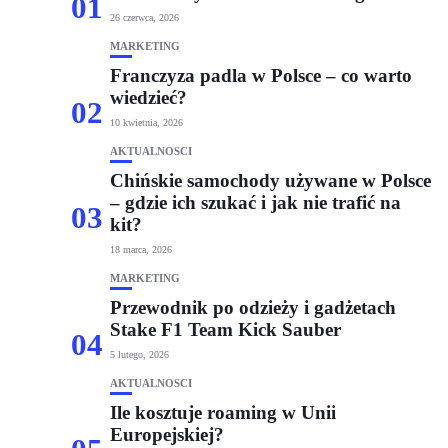
01
26 czerwca, 2026
MARKETING
Franczyza padla w Polsce – co warto
wiedzieć?
02
10 kwietnia, 2026
AKTUALNOŚCI
Chińskie samochody używane w Polsce
– gdzie ich szukać i jak nie trafić na
03
kit?
18 marca, 2026
MARKETING
Przewodnik po odzieży i gadżetach
Stake F1 Team Kick Sauber
04
5 lutego, 2026
AKTUALNOŚCI
Ile kosztuje roaming w Unii
Europejskiej?