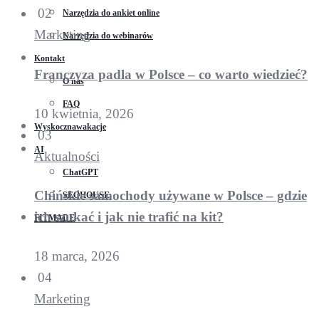
02
Narzędzia do ankiet online
Marketing
Narzędzia do webinarów
Kontakt
Franczyza padla w Polsce – co warto wiedzieć?
O nas
FAQ
10 kwietnia, 2026
Wyskocznawakacje
03
AI
Aktualności
ChatGPT
Chińskie samochody używane w Polsce – gdzie
SEOHOUSE
ich szukać i jak nie trafić na kit?
FITMADE
18 marca, 2026
04
Marketing