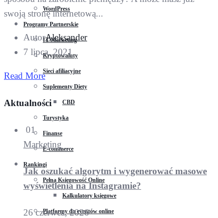
WordPress
swoją stronę internetową...
Programy Partnerskie
Autor
Aleksander
IT Marketing
7 lipca, 2021
Kryptowaluty
Sieci afiliacyjne
Read More
Suplementy Diety
Aktualności
CBD
Turystyka
01
Finanse
Marketing
E-commerce
Rankingi
Jak oszukać algorytm i wygenerować masowe
Pełna Księgowość Online
wyświetlenia na Instagramie?
Kalkulatory księgowe
26 czerwca, 2026
Platformy do eventów online