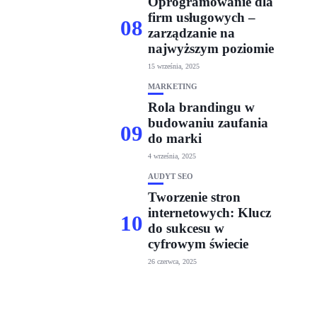
Oprogramowanie dla
firm usługowych –
08
zarządzanie na
najwyższym poziomie
15 września, 2025
MARKETING
Rola brandingu w
budowaniu zaufania
09
do marki
4 września, 2025
AUDYT SEO
Tworzenie stron
internetowych: Klucz
10
do sukcesu w
cyfrowym świecie
26 czerwca, 2025