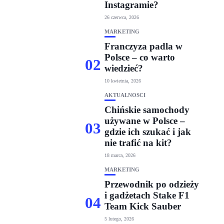
Instagramie?
26 czerwca, 2026
MARKETING
Franczyza padla w
Polsce – co warto
02
wiedzieć?
10 kwietnia, 2026
AKTUALNOŚCI
Chińskie samochody
używane w Polsce –
03
gdzie ich szukać i jak
nie trafić na kit?
18 marca, 2026
MARKETING
Przewodnik po odzieży
i gadżetach Stake F1
04
Team Kick Sauber
5 lutego, 2026