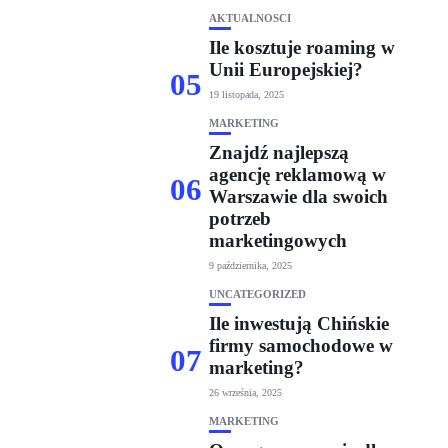
AKTUALNOŚCI
Ile kosztuje roaming w
Unii Europejskiej?
05
19 listopada, 2025
MARKETING
Znajdź najlepszą
agencję reklamową w
06
Warszawie dla swoich
potrzeb
marketingowych
9 października, 2025
UNCATEGORIZED
Ile inwestują Chińskie
firmy samochodowe w
07
marketing?
26 września, 2025
MARKETING