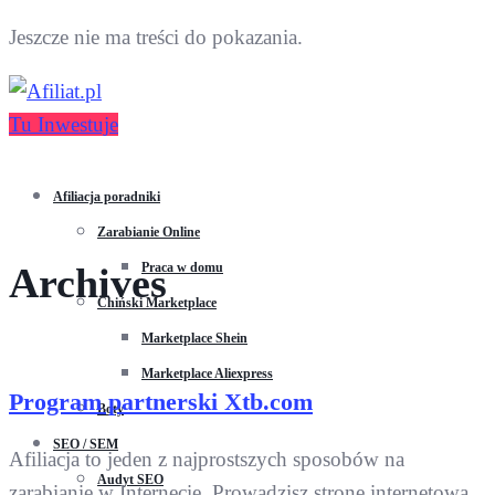
Jeszcze nie ma treści do pokazania.
Tu Inwestuje
Afiliacja poradniki
Zarabianie Online
Praca w domu
Archives
Chiński Marketplace
Marketplace Shein
Marketplace Aliexpress
Program partnerski Xtb.com
Boty
SEO / SEM
Afiliacja to jeden z najprostszych sposobów na
Audyt SEO
zarabianie w Internecie. Prowadzisz stronę internetową,