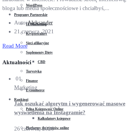
WordPress
bloga lub media społecznościowe i chciałbyś,...
Programy Partnerskie
Autor
Aleksander
IT Marketing
21 czerwca, 2021
Kryptowaluty
Sieci afiliacyjne
Read More
Suplementy Diety
Aktualności
CBD
Turystyka
01
Finanse
Marketing
E-commerce
Rankingi
Jak oszukać algorytm i wygenerować masowe
Pełna Księgowość Online
wyświetlenia na Instagramie?
Kalkulatory księgowe
26 czerwca, 2026
Platformy do eventów online