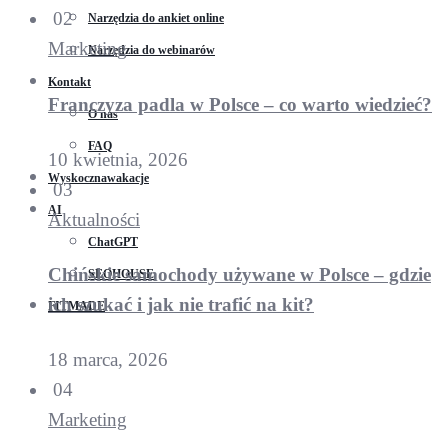
02
Narzędzia do ankiet online
Marketing
Narzędzia do webinarów
Kontakt
Franczyza padla w Polsce – co warto wiedzieć?
O nas
FAQ
10 kwietnia, 2026
Wyskocznawakacje
03
AI
Aktualności
ChatGPT
Chińskie samochody używane w Polsce – gdzie
SEOHOUSE
ich szukać i jak nie trafić na kit?
FITMADE
18 marca, 2026
04
Marketing