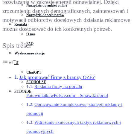
rozwiązania w zakresie energii odnawialnej. Dzięki
Narzędzia do ankiet online
zrozumieniu danych demograficznych, zainteresowań i
Narzędzia do webinarów
motywacji odbiorców docelowych działania reklamowe
Kontakt
można dostosować do ich konkretnych potrzeb.
O nas
FAQ
Spis treści
Wyskocznawakacje
AI
ChatGPT
Jak promować firmę z branży OZE?
SEOHOUSE
Reklama firmy na portalu
FITMADE
FotowoltaikawPolsce.com – Sprawdź portal
Opracowanie kompleksowej strategii reklamy i
promocji
Wdrażanie skutecznych taktyk reklamowych i
promocyjnych