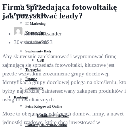
Firma sprzedająca fotowoltaikę
WordPress
jak pozyskiwać leady?
Programy Partnerskie
IT Marketing
Autor
Aleksander
Kryptowaluty
30 czerwca, 2023
Sieci afiliacyjne
Suplementy Diety
Aby skutecznie zareklamować i wypromować firmę
CBD
zajmującą się sprzedażą fotowoltaiki, kluczowe jest
Turystyka
przede wszystkim zrozumienie grupy docelowej.
Finanse
Identyfikacja grupy docelowej polega na określeniu, kto
E-commerce
byłby najbardziej zainteresowany zakupem produktów i
Rankingi
usług fotowoltaicznych.
Pełna Księgowość Online
Może to obejmować właścicieli domów, firmy, a nawet
Kalkulatory księgowe
jednostki rządowe, które chcą inwestować w
Platformy do eventów online