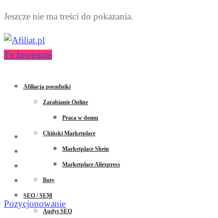
Jeszcze nie ma treści do pokazania.
Tu Inwestuje
Afiliacja poradniki
Zarabianie Online
Praca w domu
Chiński Marketplace
Marketplace Shein
Marketplace Aliexpress
Boty
SEO / SEM
Pozycjonowanie
Audyt SEO