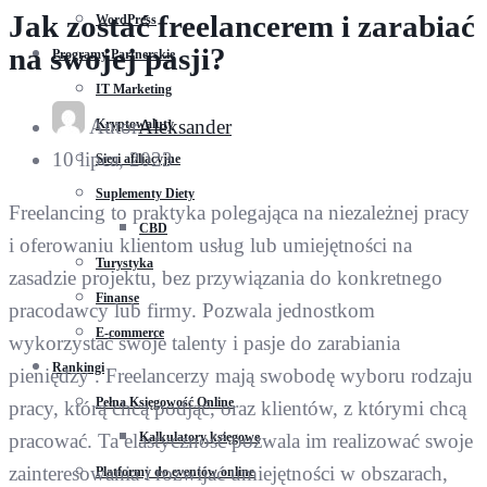
Jak zostać freelancerem i zarabiać
WordPress
na swojej pasji?
Programy Partnerskie
IT Marketing
Autor
Aleksander
Kryptowaluty
10 lipca, 2023
Sieci afiliacyjne
Suplementy Diety
Freelancing to praktyka polegająca na niezależnej pracy
CBD
i oferowaniu klientom usług lub umiejętności na
Turystyka
zasadzie projektu, bez przywiązania do konkretnego
Finanse
pracodawcy lub firmy. Pozwala jednostkom
E-commerce
wykorzystać swoje talenty i pasje do zarabiania
Rankingi
pieniędzy . Freelancerzy mają swobodę wyboru rodzaju
Pełna Księgowość Online
pracy, którą chcą podjąć, oraz klientów, z którymi chcą
Kalkulatory księgowe
pracować. Ta elastyczność pozwala im realizować swoje
zainteresowania i rozwijać umiejętności w obszarach,
Platformy do eventów online