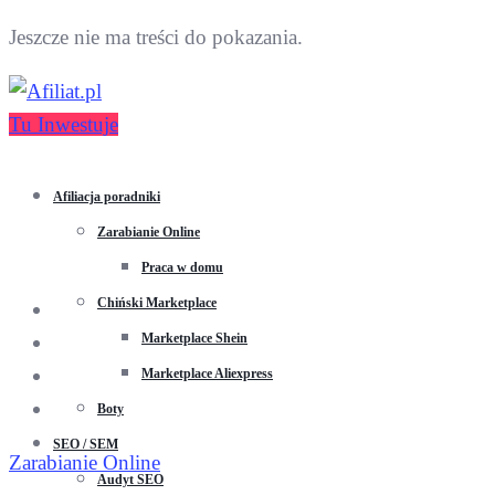
Jeszcze nie ma treści do pokazania.
Tu Inwestuje
Afiliacja poradniki
Zarabianie Online
Praca w domu
Chiński Marketplace
Marketplace Shein
Marketplace Aliexpress
Boty
SEO / SEM
Zarabianie Online
Audyt SEO