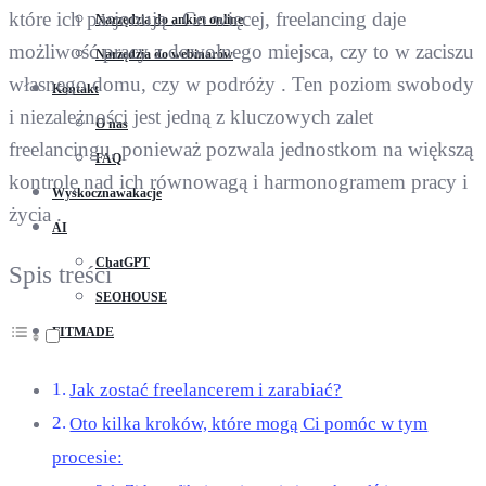
które ich pasjonują . Co więcej, freelancing daje
Narzędzia do ankiet online
możliwość pracy z dowolnego miejsca, czy to w zaciszu
Narzędzia do webinarów
własnego domu, czy w podróży . Ten poziom swobody
Kontakt
i niezależności jest jedną z kluczowych zalet
O nas
freelancingu, ponieważ pozwala jednostkom na większą
FAQ
kontrolę nad ich równowagą i harmonogramem pracy i
Wyskocznawakacje
życia .
AI
ChatGPT
Spis treści
SEOHOUSE
FITMADE
Jak zostać freelancerem i zarabiać?
Oto kilka kroków, które mogą Ci pomóc w tym
procesie: