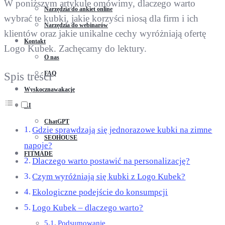
W poniższym artykule omówimy, dlaczego warto
Narzędzia do ankiet online
wybrać te kubki, jakie korzyści niosą dla firm i ich
Narzędzia do webinarów
klientów oraz jakie unikalne cechy wyróżniają ofertę
Kontakt
Logo Kubek. Zachęcamy do lektury.
O nas
FAQ
Spis treści
Wyskocznawakacje
AI
ChatGPT
Gdzie sprawdzają się jednorazowe kubki na zimne
SEOHOUSE
napoje?
FITMADE
Dlaczego warto postawić na personalizację?
Czym wyróżniają się kubki z Logo Kubek?
Ekologiczne podejście do konsumpcji
Logo Kubek – dlaczego warto?
Podsumowanie