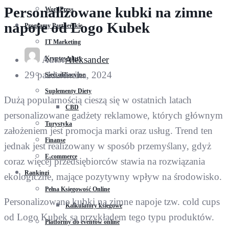
Personalizowane kubki na zimne
WordPress
napoje od Logo Kubek
Programy Partnerskie
IT Marketing
Autor
Aleksander
Kryptowaluty
29 października, 2024
Sieci afiliacyjne
Suplementy Diety
Dużą popularnością cieszą się w ostatnich latach
CBD
personalizowane gadżety reklamowe, których głównym
Turystyka
założeniem jest promocja marki oraz usług. Trend ten
Finanse
jednak jest realizowany w sposób przemyślany, gdyż
E-commerce
coraz więcej przedsiębiorców stawia na rozwiązania
Rankingi
ekologiczne, mające pozytywny wpływ na środowisko.
Pełna Księgowość Online
Personalizowane kubki na zimne napoje tzw. cold cups
Kalkulatory księgowe
od Logo Kubek są przykładem tego typu produktów.
Platformy do eventów online