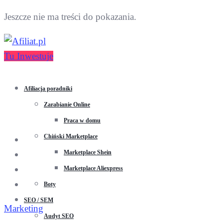
Jeszcze nie ma treści do pokazania.
Tu Inwestuje
Afiliacja poradniki
Zarabianie Online
Praca w domu
Chiński Marketplace
Marketplace Shein
Marketplace Aliexpress
Boty
SEO / SEM
Marketing
Audyt SEO