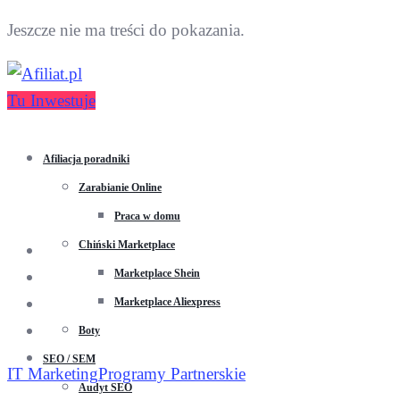
Jeszcze nie ma treści do pokazania.
Tu Inwestuje
Afiliacja poradniki
Zarabianie Online
Praca w domu
Chiński Marketplace
Marketplace Shein
Marketplace Aliexpress
Boty
SEO / SEM
IT Marketing
Programy Partnerskie
Audyt SEO