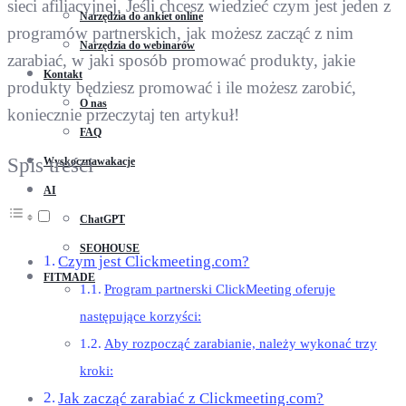
sieci afiliacyjnej. Jeśli chcesz wiedzieć czym jest jeden z
Narzędzia do ankiet online
programów partnerskich, jak możesz zacząć z nim
Narzędzia do webinarów
zarabiać, w jaki sposób promować produkty, jakie
Kontakt
produkty będziesz promować i ile możesz zarobić,
O nas
koniecznie przeczytaj ten artykuł!
FAQ
Spis treści
Wyskocznawakacje
AI
ChatGPT
SEOHOUSE
Czym jest Clickmeeting.com?
FITMADE
Program partnerski ClickMeeting oferuje
następujące korzyści:
Aby rozpocząć zarabianie, należy wykonać trzy
kroki:
Jak zacząć zarabiać z Clickmeeting.com?