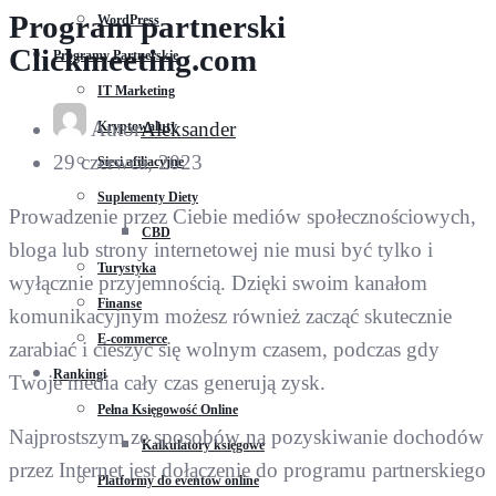
Program partnerski
WordPress
Clickmeeting.com
Programy Partnerskie
IT Marketing
Autor
Aleksander
Kryptowaluty
29 czerwca, 2023
Sieci afiliacyjne
Suplementy Diety
Prowadzenie przez Ciebie mediów społecznościowych,
CBD
bloga lub strony internetowej nie musi być tylko i
Turystyka
wyłącznie przyjemnością. Dzięki swoim kanałom
Finanse
komunikacyjnym możesz również zacząć skutecznie
E-commerce
zarabiać i cieszyć się wolnym czasem, podczas gdy
Rankingi
Twoje media cały czas generują zysk.
Pełna Księgowość Online
Najprostszym ze sposobów na pozyskiwanie dochodów
Kalkulatory księgowe
przez Internet jest dołączenie do programu partnerskiego
Platformy do eventów online