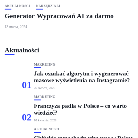
AKTUALNOŚCI
NARZĘDZIA AI
Generator Wypracowań AI za darmo
13 marca, 2024
Aktualności
MARKETING
Jak oszukać algorytm i wygenerować
masowe wyświetlenia na Instagramie?
01
26 czerwca, 2026
MARKETING
Franczyza padla w Polsce – co warto
wiedzieć?
02
10 kwietnia, 2026
AKTUALNOŚCI