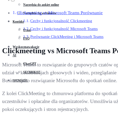
Narzędzia do ankiet online
Clickmeeting vs Microsoft Teams Porównanie
Narzędzia do webinarów
Cechy i funkcjonalność Clickmeeting
Kontakt
Cechy i funkcjonalność Microsoft Teams
O nas
Porównanie ClickMeeting i Microsoft Teams
FAQ
Wyskocznawakacje
Clickmeeting vs Microsoft Teams 
AI
ChatGPT
Microsoft Teams to rozwiązanie do grupowych czatów op
udział w konferencjach głosowych i wideo, przeglądanie
SEOHOUSE
Business jako rozwiązanie Microsoftu do spotkań online.
FITMADE
Z kolei ClickMeeting to chmurowa platforma do spotkań o
uczestników i opłacalne dla organizatorów. Umożliwia 
pokoi oczekujących i stron rejestracyjnych.