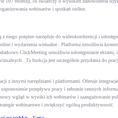
wie 107 recenzji, co świadczy o wysokim zadowoleniu uż
organizowania webinarów i spotkań online.
ynią z niego potężne narzędzie do wideokonferencji i udos
online i wydarzenia wirtualne . Platforma umożliwia komun
odatkowo ClickMeeting umożliwia udostępnianie ekranu, 
izualnych . Ta funkcja jest szczególnie przydatna do pracy
ji z innymi narzędziami i platformami. Oferuje integracje
usprawnienie przepływu pracy i zebranie cennych informa
owy wgląd w wyniki ich webinarów i zaangażowanie publi
trategie webinarowe i zwiększyć ogólną produktywność.
tać po polsku – Cena