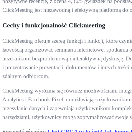
pozytywne recenzje, z oceną 4,36/5 gwiazdek na podsta
ClickMeeting jest niezawodną i efektywną platformą do 
Cechy i funkcjonalność Clickmeeting
ClickMeeting oferuje szereg funkcji i funkcji, które cz
łatwością organizować seminaria internetowe, spotkania 
uczestnikom bezproblemową i interaktywną dyskusję. D
i prezentowanie prezentacji, dokumentów i innych treści w
zdalnym odbiorcom.
ClickMeeting wyróżnia się również możliwościami integrac
Analytics i Facebook Pixel, umożliwiając użytkownikom 
przesyłanie danych i zapewniają użytkownikom kompleks
narzędziami, użytkownicy mogą zoptymalizować swoje s
Sprawdź również:
Chat GPT 4 co to jest? Jak korzys