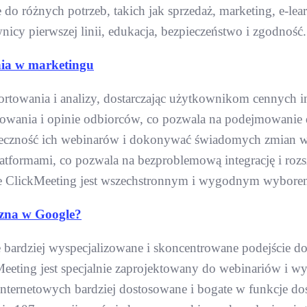
o różnych potrzeb, takich jak sprzedaż, marketing, e-lear
nicy pierwszej linii, edukacja, bezpieczeństwo i zgodność.
nia w marketingu
rtowania i analizy, dostarczając użytkownikom cennych in
ania i opinie odbiorców, co pozwala na podejmowanie dec
czność ich webinarów i dokonywać świadomych zmian w c
latformami, co pozwala na bezproblemową integrację i rozs
 ClickMeeting jest wszechstronnym i wygodnym wyborem 
czna w Google?
bardziej wyspecjalizowane i skoncentrowane podejście do
eting jest specjalnie zaprojektowany do webinariów i wyda
nternetowych bardziej dostosowane i bogate w funkcje d