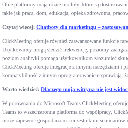
Obie platformy mają różne moduły, które są dostosowane d
takie jak praca, dom, edukacja, opieka zdrowotna, pracow
Czytaj więcej:
Chatboty dla marketingu – zastosowa
ClickMeeting oferuje również zaawansowane funkcje rapo
Użytkownicy mogą śledzić frekwencję, poziomy zaangażow
poziom analityki pomaga użytkownikom zrozumieć skute
ClickMeeting oferuje integracje z innymi narzędziami i p
kompatybilność z innym oprogramowaniem sprawiają, że
Warto wiedzieć:
Dlaczego moja witryna nie jest wido
W porównaniu do Microsoft Teams ClickMeeting oferuje 
Teams to wszechstronna platforma do współpracy, ClickMe
może zapewnić gospodarzom i uczestnikom seminariów i