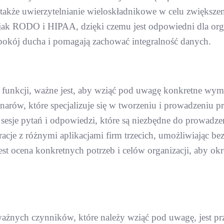
akże uwierzytelnianie wieloskładnikowe w celu zwiększeni
ak RODO i HIPAA, dzięki czemu jest odpowiedni dla organi
pokój ducha i pomagają zachować integralność danych.
i funkcji, ważne jest, aby wziąć pod uwagę konkretne wym
rów, które specjalizuje się w tworzeniu i prowadzeniu p
 i sesje pytań i odpowiedzi, które są niezbędne do prowad
cje z różnymi aplikacjami firm trzecich, umożliwiając b
t ocena konkretnych potrzeb i celów organizacji, aby okre
żnych czynników, które należy wziąć pod uwagę, jest prz