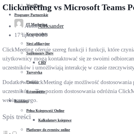
Clickmeeting vs Microsoft Teams 
WordPress
Programy Partnerskie
IT Marketing
Autor
Aleksander
17 lipca, 2023
Kryptowaluty
Sieci afiliacyjne
ClickMeeting oferuje szereg funkcji i funkcji, które c
Suplementy Diety
użytkownicy mogą kontaktować się ze swoimi odbiorcami z
CBD
uczestników i umożliwiają interakcję w czasie rzeczywist
Turystyka
Dodatkowo ClickMeeting daje możliwość dostosowania p
Finanse
uczestników . Ten poziom dostosowania odróżnia Click
E-commerce
webinarowego.
Rankingi
Pełna Księgowość Online
Spis treści
Kalkulatory księgowe
Platformy do eventów online