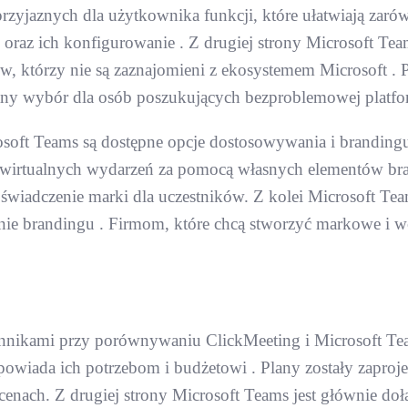
 i przyjaznych dla użytkownika funkcji, które ułatwiają 
 oraz ich konfigurowanie . Z drugiej strony Microsoft Te
w, którzy nie są zaznajomieni z ekosystemem Microsoft . P
owany wybór dla osób poszukujących bezproblemowej platf
oft Teams są dostępne opcje dostosowywania i brandingu.
wirtualnych wydarzeń za pomocą własnych elementów brand
świadczenie marki dla uczestników. Z kolei Microsoft Te
a nie brandingu . Firmom, które chcą stworzyć markowe i 
ynnikami przy porównywaniu ClickMeeting i Microsoft Tea
owiada ich potrzebom i budżetowi . Plany zostały zaproje
 cenach. Z drugiej strony Microsoft Teams jest głównie d