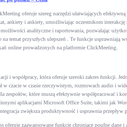
ickMeeting oferuje szereg narzędzi ułatwiających efektyw
zat, ankiety i ankiety, umożliwiając uczestnikom interakcję
 możliwości analityczne i raportowania, pozwalając użyt
 na temat przyszłych ulepszeń . Te funkcje usprawniają w
tkań online prowadzonych na platformie ClickMeeting.
i i współpracy, która oferuje szeroki zakres funkcji. Jed
 w czacie w czasie rzeczywistym, rozmowach audio i wide
ie dla zespołów, które muszą efektywnie współpracować i kom
innymi aplikacjami Microsoft Office Suite, takimi jak W
integracja zwiększa produktywność i usprawnia przepływ 
ams oferuje zaawansowane funkcje chroniące poufne dane i