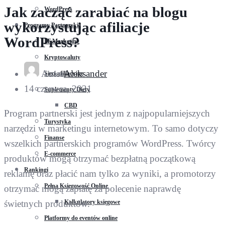
Jak zacząć zarabiać na blogu
WordPress
wykorzystując afiliacje
Programy Partnerskie
WordPress?
IT Marketing
Kryptowaluty
Autor
Aleksander
Sieci afiliacyjne
14 czerwca, 2021
Suplementy Diety
CBD
Program partnerski jest jednym z najpopularniejszych
Turystyka
narzędzi w marketingu internetowym. To samo dotyczy
Finanse
wszelkich partnerskich programów WordPress. Twórcy
E-commerce
produktów mogą otrzymać bezpłatną początkową
Rankingi
reklamę oraz płacić nam tylko za wyniki, a promotorzy
Pełna Księgowość Online
otrzymać mogą zapłatę za polecenie naprawdę
Kalkulatory księgowe
świetnych produktów.
Platformy do eventów online