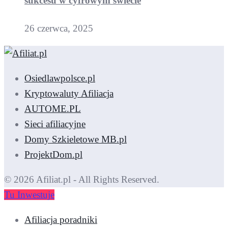
sukcesu w cyfrowym świecie
26 czerwca, 2025
Osiedlawpolsce.pl
Kryptowaluty Afiliacja
AUTOME.PL
Sieci afiliacyjne
Domy Szkieletowe MB.pl
ProjektDom.pl
© 2026 Afiliat.pl - All Rights Reserved.
Tu Inwestuje
Afiliacja poradniki