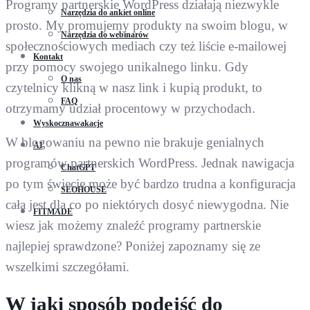
Programy partnerskie WordPress działają niezwykle
Narzędzia do ankiet online
prosto. My promujemy produkty na swoim blogu, w
Narzędzia do webinarów
społecznościowych mediach czy też liście e-mailowej
Kontakt
przy pomocy swojego unikalnego linku. Gdy
O nas
czytelnicy klikną w nasz link i kupią produkt, to
FAQ
otrzymamy udział procentowy w przychodach.
Wyskocznawakacje
W blogowaniu na pewno nie brakuje genialnych
AI
programów partnerskich WordPress. Jednak nawigacja
ChatGPT
po tym świecie może być bardzo trudna a konfiguracja
SEOHOUSE
cała jest dla co po niektórych dosyć niewygodna. Nie
FITMADE
wiesz jak możemy znaleźć programy partnerskie
najlepiej sprawdzone? Poniżej zapoznamy się ze
wszelkimi szczegółami.
W jaki sposób podejść do