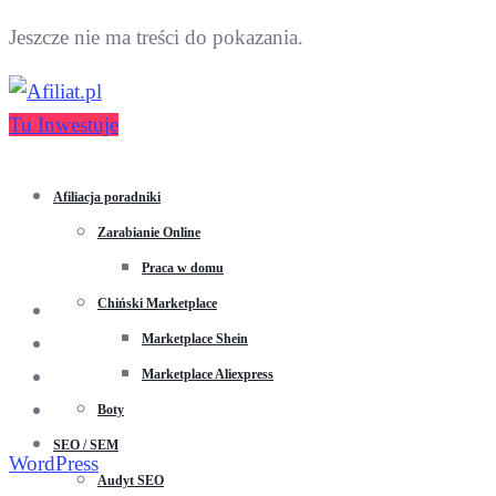
Jeszcze nie ma treści do pokazania.
Tu Inwestuje
Afiliacja poradniki
Zarabianie Online
Praca w domu
Chiński Marketplace
Marketplace Shein
Marketplace Aliexpress
Boty
SEO / SEM
WordPress
Audyt SEO