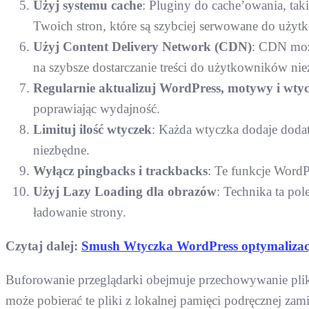
Użyj systemu cache
: Pluginy do cache’owania, tak
Twoich stron, które są szybciej serwowane do uży
Użyj Content Delivery Network (CDN)
: CDN może
na szybsze dostarczanie treści do użytkowników nieza
Regularnie aktualizuj WordPress, motywy i wtyc
poprawiając wydajność.
Limituj ilość wtyczek
: Każda wtyczka dodaje dodat
niezbędne.
Wyłącz pingbacks i trackbacks
: Te funkcje WordP
Użyj Lazy Loading dla obrazów
: Technika ta po
ładowanie strony.
Czytaj dalej:
Smush Wtyczka WordPress optymalizacj
Buforowanie przeglądarki obejmuje przechowywanie plikó
może pobierać te pliki z lokalnej pamięci podręcznej zam