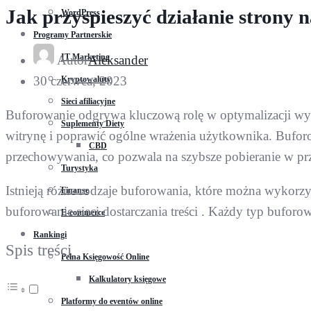
Jak przyspieszyć działanie strony
WordPress
Programy Partnerskie
IT Marketing
Autor
Aleksander
30 czerwca, 2023
Kryptowaluty
Sieci afiliacyjne
Buforowanie odgrywa kluczową rolę w optymalizacji wyda
Suplementy Diety
witrynę i poprawić ogólne wrażenia użytkownika. Bufo
CBD
przechowywania, co pozwala na szybsze pobieranie w p
Turystyka
Istnieją różne rodzaje buforowania, które można wykorzy
Finanse
buforowanie sieci dostarczania treści . Każdy typ buforo
E-commerce
Rankingi
Spis treści
Pełna Księgowość Online
Kalkulatory księgowe
Platformy do eventów online