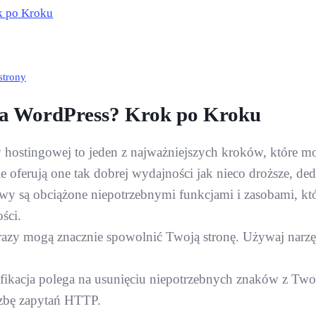
ok po Kroku
strony
 na WordPress? Krok po Kroku
 hostingowej to jeden z najważniejszych kroków, które mo
ie oferują one tak dobrej wydajności jak nieco droższe, d
ywy są obciążone niepotrzebnymi funkcjami i zasobami, k
ści.
azy mogą znacznie spowolnić Twoją stronę. Używaj narzędz
ifikacja polega na usunięciu niepotrzebnych znaków z Twoi
czbę zapytań HTTP.