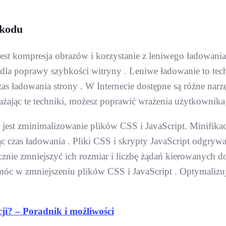
 kodu
est kompresja obrazów i korzystanie z leniwego ładowan
e dla poprawy szybkości witryny . Leniwe ładowanie to t
as ładowania strony . W Internecie dostępne są różne narz
ając te techniki, możesz poprawić wrażenia użytkownika
 jest zminimalizowanie plików CSS i JavaScript. Minifika
jąc czas ładowania . Pliki CSS i skrypty JavaScript odgry
znie zmniejszyć ich rozmiar i liczbę żądań kierowanych d
móc w zmniejszeniu plików CSS i JavaScript . Optymalizuj
cji? – Poradnik i możliwości