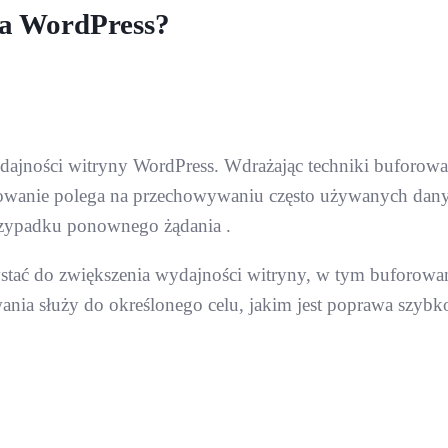
 na WordPress?
jności witryny WordPress. Wdrażając techniki buforowani
rowanie polega na przechowywaniu często używanych dan
rzypadku ponownego żądania .
stać do zwiększenia wydajności witryny, w tym buforowani
wania służy do określonego celu, jakim jest poprawa szybko