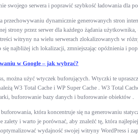
nie swojego serwera i poprawić szybkość ładowania dla po
a na przechowywaniu dynamicznie generowanych stron int
amej strony przez serwer dla każdego żądania użytkownika,
eści witryny na wielu serwerach zlokalizowanych w różny
ię najbliżej ich lokalizacji, zmniejszając opóźnienia i po
waniu w Google – jak wybrać?
 można użyć wtyczek buforujących. Wtyczki te upraszcza
leżą W3 Total Cache i WP Super Cache . W3 Total Cache t
rki, buforowanie bazy danych i buforowanie obiektów .
o buforowania, która koncentruje się na generowaniu sta
e zalety i warto je porównać, aby znaleźć tę, która najle
 zoptymalizować wydajność swojej witryny WordPress i za