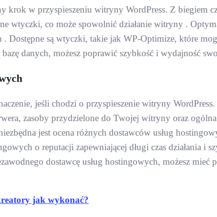
żny krok w przyspieszeniu witryny WordPress. Z biegiem 
ne wtyczki, co może spowolnić działanie witryny . Optym
ch . Dostępne są wtyczki, takie jak WP-Optimize, które m
ą bazę danych, możesz poprawić szybkość i wydajność swo
owych
zenie, jeśli chodzi o przyspieszenie witryny WordPress
rwera, zasoby przydzielone do Twojej witryny oraz ogóln
iezbędna jest ocena różnych dostawców usług hostingowyc
gowych o reputacji zapewniającej długi czas działania i sz
ezawodnego dostawcę usług hostingowych, możesz mieć pe
kreatory jak wykonać?