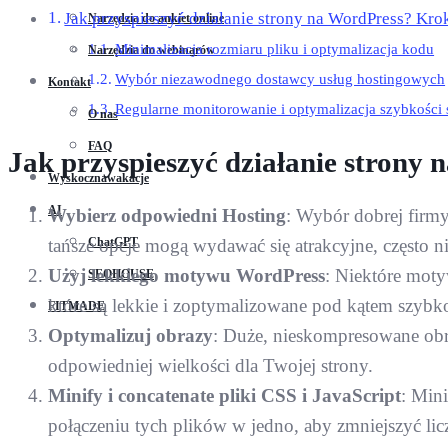
Jak przyspieszyć działanie strony na WordPress? Kr
Narzędzia do ankiet online
Minimalizacja rozmiaru pliku i optymalizacja kodu
Narzędzia do webinarów
Wybór niezawodnego dostawcy usług hostingowych
Kontakt
Regularne monitorowanie i optymalizacja szybkości 
O nas
FAQ
Jak przyspieszyć działanie strony
Wyskocznawakacje
AI
Wybierz odpowiedni Hosting
: Wybór dobrej firmy
ChatGPT
tańsze opcje mogą wydawać się atrakcyjne, często n
Użyj lekkiego motywu WordPress
: Niektóre mot
SEOHOUSE
które są lekkie i zoptymalizowane pod kątem szybko
FITMADE
Optymalizuj obrazy
: Duże, nieskompresowane obr
odpowiedniej wielkości dla Twojej strony.
Minify i concatenate pliki CSS i JavaScript
: Min
połączeniu tych plików w jedno, aby zmniejszyć li