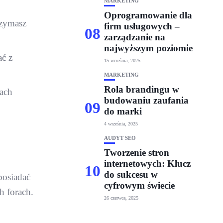
MARKETING
Oprogramowanie dla
rzymasz
firm usługowych –
08
zarządzanie na
najwyższym poziomie
ać z
15 września, 2025
MARKETING
Rola brandingu w
nach
budowaniu zaufania
09
do marki
4 września, 2025
AUDYT SEO
Tworzenie stron
internetowych: Klucz
10
do sukcesu w
posiadać
cyfrowym świecie
h forach.
26 czerwca, 2025