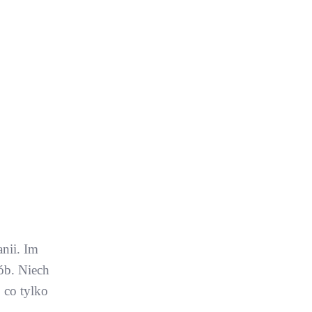
nii. Im
ób. Niech
 co tylko