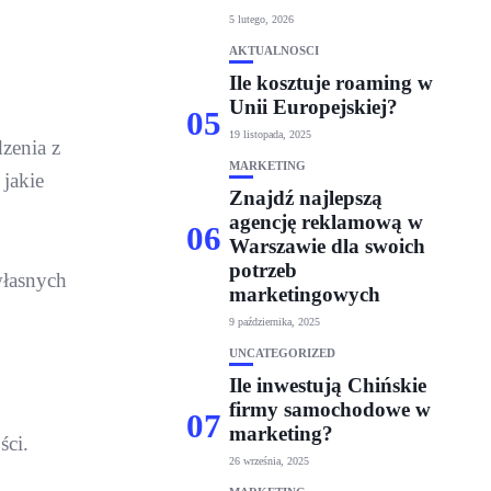
5 lutego, 2026
AKTUALNOŚCI
Ile kosztuje roaming w
Unii Europejskiej?
05
19 listopada, 2025
zenia z
MARKETING
jakie
Znajdź najlepszą
agencję reklamową w
06
Warszawie dla swoich
potrzeb
własnych
marketingowych
9 października, 2025
UNCATEGORIZED
Ile inwestują Chińskie
firmy samochodowe w
07
marketing?
ści.
26 września, 2025