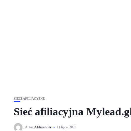
SIECI AFILIACYJNE
Sieć afiliacyjna Mylead.g
Autor
Aleksander
11 lipca, 2023