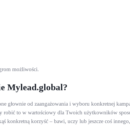
ogrom możliwości.
ie Mylead.global?
nione głownie od zaangażowania i wyboru konkretnej kampa
ż by robić to w wartościowy dla Twoich użytkowników spos
akąś konkretną korzyść – bawi, uczy lub jeszcze coś innego,