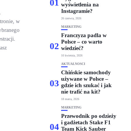
01
wyświetlenia na
Instagramie?
.
26 czerwca, 2026
tronie, w
MARKETING
wybranego
Franczyza padla w
tracji.
Polsce – co warto
02
nasz
wiedzieć?
10 kwietnia, 2026
AKTUALNOŚCI
Chińskie samochody
używane w Polsce –
03
gdzie ich szukać i jak
nie trafić na kit?
18 marca, 2026
MARKETING
Przewodnik po odzieży
i gadżetach Stake F1
04
Team Kick Sauber