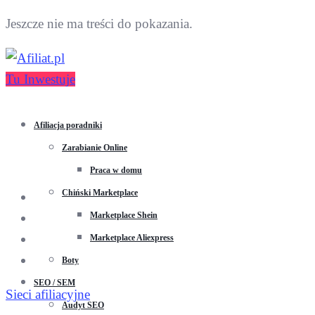
Jeszcze nie ma treści do pokazania.
Tu Inwestuje
Afiliacja poradniki
Zarabianie Online
Praca w domu
Chiński Marketplace
Marketplace Shein
Marketplace Aliexpress
Boty
SEO / SEM
Sieci afiliacyjne
Audyt SEO