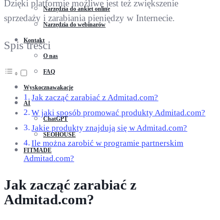
Dzięki platformie możliwe jest też zwiększenie
Narzędzia do ankiet online
sprzedaży i zarabiania pieniędzy w Internecie.
Narzędzia do webinarów
Kontakt
Spis treści
O nas
FAQ
Wyskocznawakacje
Jak zacząć zarabiać z Admitad.com?
AI
W jaki sposób promować produkty Admitad.com?
ChatGPT
Jakie produkty znajdują się w Admitad.com?
SEOHOUSE
Ile można zarobić w programie partnerskim
FITMADE
Admitad.com?
Jak zacząć zarabiać z
Admitad.com?