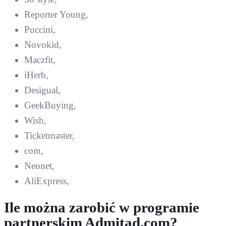
Reporter Young,
Puccini,
Novokid,
Maczfit,
iHerb,
Desigual,
GeekBuying,
Wish,
Ticketmaster,
com,
Neonet,
AliExpress,
Ile można zarobić w programie
partnerskim Admitad.com?