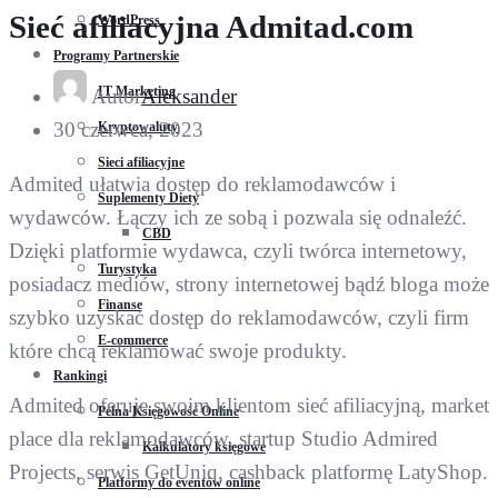
Sieć afiliacyjna Admitad.com
WordPress
Programy Partnerskie
IT Marketing
Autor
Aleksander
30 czerwca, 2023
Kryptowaluty
Sieci afiliacyjne
Admited ułatwia dostęp do reklamodawców i
Suplementy Diety
wydawców. Łączy ich ze sobą i pozwala się odnaleźć.
CBD
Dzięki platformie wydawca, czyli twórca internetowy,
Turystyka
posiadacz mediów, strony internetowej bądź bloga może
Finanse
szybko uzyskać dostęp do reklamodawców, czyli firm
E-commerce
które chcą reklamować swoje produkty.
Rankingi
Admited oferuje swoim klientom sieć afiliacyjną, market
Pełna Księgowość Online
place dla reklamodawców, startup Studio Admired
Kalkulatory księgowe
Projects, serwis GetUniq, cashback platformę LatyShop.
Platformy do eventów online