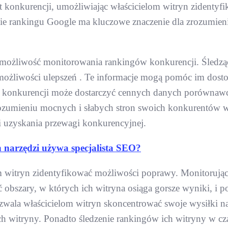
at konkurencji, umożliwiając właścicielom witryn zident
enie rankingu Google ma kluczowe znaczenie dla zrozumie
t możliwość monitorowania rankingów konkurencji. Śledzą
 możliwości ulepszeń . Te informacje mogą pomóc im dos
konkurencji może dostarczyć cennych danych porównawcz
ki zrozumieniu mocnych i słabych stron swoich konkurentó
 uzyskania przewagi konkurencyjnej.
 narzędzi używa specjalista SEO?
 witryn zidentyfikować możliwości poprawy. Monitorując
ć obszary, w których ich witryna osiąga gorsze wyniki, i 
ozwala właścicielom witryn skoncentrować swoje wysiłki n
ch witryny. Ponadto śledzenie rankingów ich witryny w cz