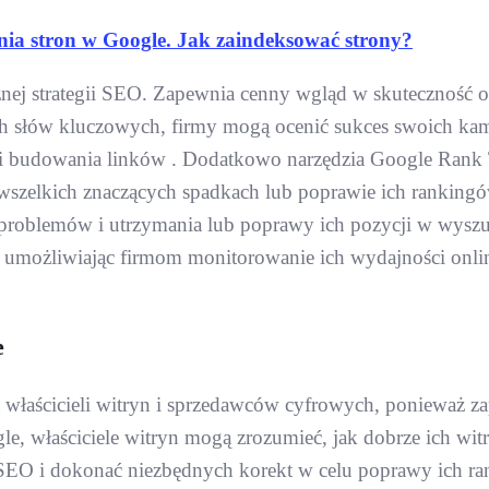
nia stron w Google. Jak zaindeksować strony?
ej strategii SEO. Zapewnia cenny wgląd w skuteczność ok
ych słów kluczowych, firmy mogą ocenić sukces swoich k
gii budowania linków . Dodatkowo narzędzia Google Rank Tra
 wszelkich znaczących spadkach lub poprawie ich ranking
 problemów i utrzymania lub poprawy ich pozycji w wyszu
 umożliwiając firmom monitorowanie ich wydajności onlin
e
 właścicieli witryn i sprzedawców cyfrowych, ponieważ z
, właściciele witryn mogą zrozumieć, jak dobrze ich wit
gii SEO i dokonać niezbędnych korekt w celu poprawy ich