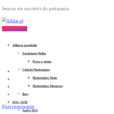
Jeszcze nie ma treści do pokazania.
Tu Inwestuje
Afiliacja poradniki
Zarabianie Online
Praca w domu
Chiński Marketplace
Marketplace Shein
Marketplace Aliexpress
Boty
SEO / SEM
Pozycjonowanie
Audyt SEO