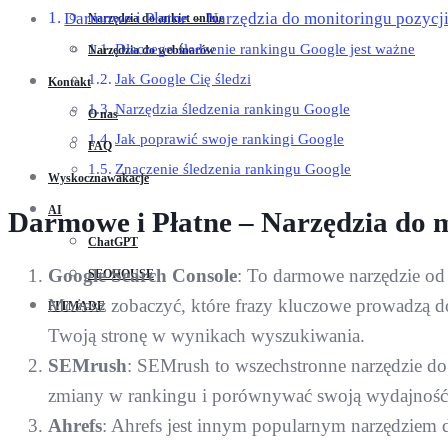
Darmowe i Płatne – Narzędzia do monitoringu pozycj
Narzędzia do ankiet online
Dlaczego śledzenie rankingu Google jest ważne
Narzędzia do webinarów
Jak Google Cię śledzi
Kontakt
Narzędzia śledzenia rankingu Google
O nas
Jak poprawić swoje rankingi Google
FAQ
Znaczenie śledzenia rankingu Google
Wyskocznawakacje
AI
Darmowe i Płatne – Narzędzia do 
ChatGPT
Google Search Console
: To darmowe narzędzie o
SEOHOUSE
Możesz zobaczyć, które frazy kluczowe prowadzą do
FITMADE
Twoją stronę w wynikach wyszukiwania.
SEMrush
: SEMrush to wszechstronne narzędzie do
zmiany w rankingu i porównywać swoją wydajność 
Ahrefs
: Ahrefs jest innym popularnym narzędziem 