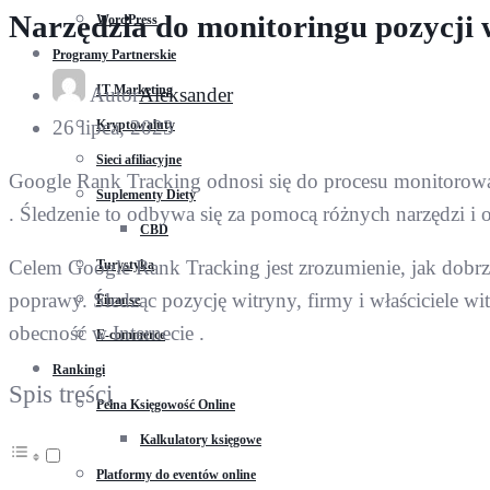
Narzędzia do monitoringu pozycji
WordPress
Programy Partnerskie
IT Marketing
Autor
Aleksander
26 lipca, 2023
Kryptowaluty
Sieci afiliacyjne
Google Rank Tracking odnosi się do procesu monitorowan
Suplementy Diety
. Śledzenie to odbywa się za pomocą różnych narzędzi i
CBD
Celem Google Rank Tracking jest zrozumienie, jak dobr
Turystyka
poprawy. Śledząc pozycję witryny, firmy i właściciele w
Finanse
obecność w Internecie .
E-commerce
Rankingi
Spis treści
Pełna Księgowość Online
Kalkulatory księgowe
Platformy do eventów online