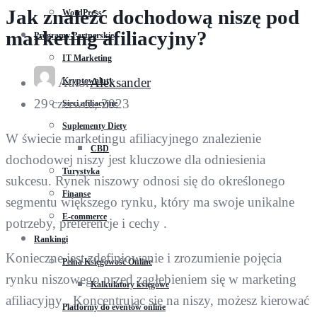
Jak znaleźć dochodową niszę pod
WordPress
marketing afiliacyjny?
Programy Partnerskie
IT Marketing
Autor
Aleksander
Kryptowaluty
29 czerwca, 2023
Sieci afiliacyjne
Suplementy Diety
W świecie marketingu afiliacyjnego znalezienie
CBD
dochodowej niszy jest kluczowe dla odniesienia
Turystyka
sukcesu. Rynek niszowy odnosi się do określonego
Finanse
segmentu większego rynku, który ma swoje unikalne
E-commerce
potrzeby, preferencje i cechy .
Rankingi
Konieczne jest zdefiniowanie i zrozumienie pojęcia
Pełna Księgowość Online
rynku niszowego przed zagłębieniem się w marketing
Kalkulatory księgowe
afiliacyjny . Koncentrując się na niszy, możesz kierować
Platformy do eventów online