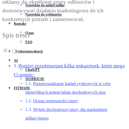
reklamy do określonej grupy odbiorców i
Narzędzia do ankiet online
dostosowywać działania marketingowe do ich
Narzędzia do webinarów
konkretnych potrzeb i zainteresowań.
Kontakt
O nas
Spis treści
FAQ
Wyskocznawakacje
AI
Poniżej przedstawiam kilka wskazówek, które mogą
ChatGPT
Ci pomóc:
SEOHOUSE
Przeprowadzanie badań rynkowych w celu
FITMADE
identyfikacji potencjalnie dochodowych nisz
Ocena rentowności niszy
Wybór dochodowej niszy dla marketingu
afiliacyjnego